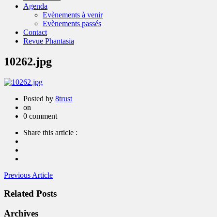
Agenda
Evènements à venir
Evènements passés
Contact
Revue Phantasia
10262.jpg
Posted by
8trust
on
0 comment
Share this article :
Navigation
Previous
Previous Article
Article:
de
Related Posts
l’article
Archives