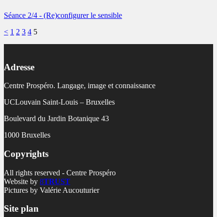
Séance 2/4 - (Re)configurer le sensible
<
1
2
3
4
5
Adresse
Centre Prospéro. Langage, image et connaissance
UCLouvain Saint-Louis – Bruxelles
Boulevard du Jardin Botanique 43
1000 Bruxelles
Copyrights
All rights reserved - Centre Prospéro
Website by
8
TRUST
Pictures by Valérie Aucouturier
Site plan