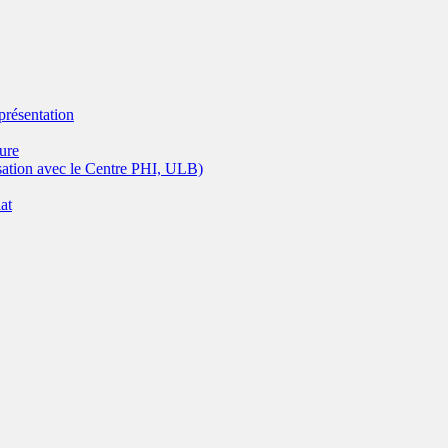
eprésentation
ture
isation avec le Centre PHI, ULB)
at