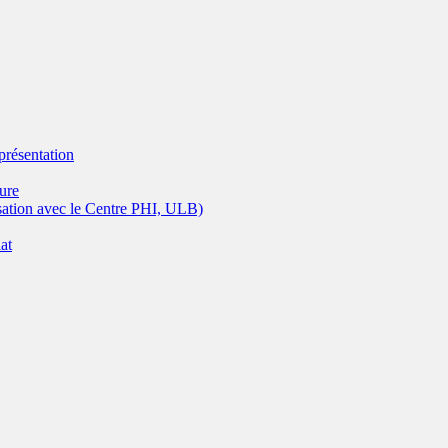
eprésentation
ture
isation avec le Centre PHI, ULB)
at