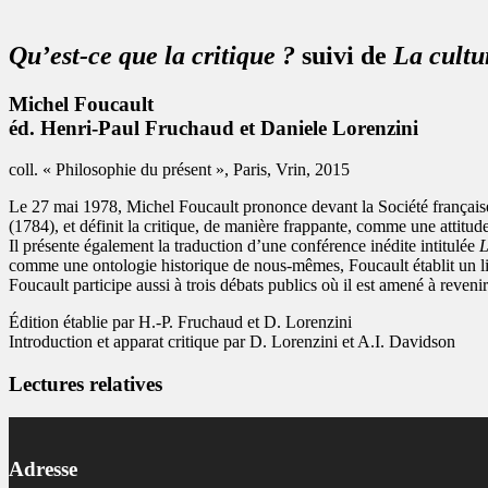
Qu’est-ce que la critique ?
suivi de
La cultur
Michel Foucault
éd. Henri-Paul Fruchaud et Daniele Lorenzini
coll. « Philosophie du présent », Paris, Vrin, 2015
Le 27 mai 1978, Michel Foucault prononce devant la Société française 
(1784), et définit la critique, de manière frappante, comme une attitude
Il présente également la traduction d’une conférence inédite intitulée
L
comme une ontologie historique de nous-mêmes, Foucault établit un lien 
Foucault participe aussi à trois débats publics où il est amené à reveni
Édition établie par H.-P. Fruchaud et D. Lorenzini
Introduction et apparat critique par D. Lorenzini et A.I. Davidson
Lectures relatives
Adresse