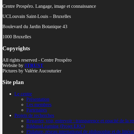
Centre Prospéro. Langage, image et connaissance
UCLouvain Saint-Louis – Bruxelles
Boulevard du Jardin Botanique 43
1000 Bruxelles
Copyrights
All rights reserved - Centre Prospéro
Website by
8
TRUST
Pictures by Valérie Aucouturier
Site plan
Le centre
Présentation
Les membres
Partenaires
Projets de recherches
Regarder, voir, entrevoir : transparence et opacité de la r
BildungLearning (Projet ERC)
Philature, réseau international de philosophie et de littéra