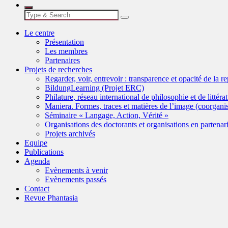
Le centre
Présentation
Les membres
Partenaires
Projets de recherches
Regarder, voir, entrevoir : transparence et opacité de la r
BildungLearning (Projet ERC)
Philature, réseau international de philosophie et de littéra
Maniera. Formes, traces et matières de l’image (coorgan
Séminaire « Langage, Action, Vérité »
Organisations des doctorants et organisations en partenari
Projets archivés
Equipe
Publications
Agenda
Evènements à venir
Evènements passés
Contact
Revue Phantasia