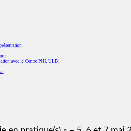
eprésentation
ture
isation avec le Centre PHI, ULB)
at
e en pratique(s) » – 5, 6 et 7 mai