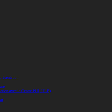
eprésentation
ture
isation avec le Centre PHI, ULB)
at