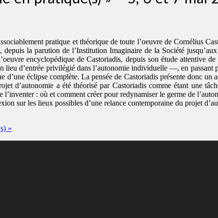
issociablement pratique et théorique de toute l’oeuvre de Cornélius Castor
e, depuis la parution de l’Institution Imaginaire de la Société jusqu’
de l’oeuvre encyclopédique de Castoriadis, depuis son étude attentive d
 lieu d’entrée privilégié dans l’autonomie individuelle —, en passant pa
isque d’une éclipse complète. La pensée de Castoriadis présente donc un 
rojet d’autonomie a été théorisé par Castoriadis comme étant une tâch
 de l’inventer : où et comment créer pour redynamiser le germe de l’auton
xion sur les lieux possibles d’une relance contemporaine du projet d’aut
s) »