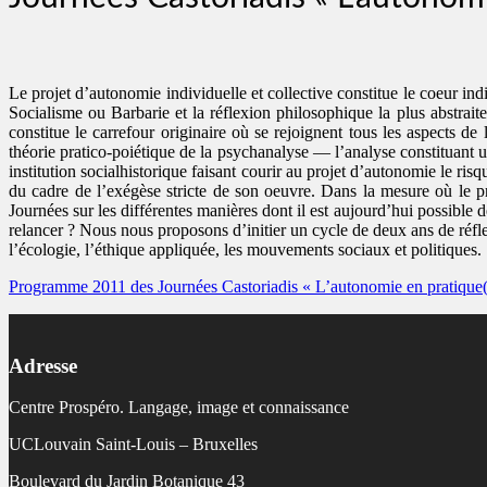
Le projet d’autonomie individuelle et collective constitue le coeur ind
Socialisme ou Barbarie et la réflexion philosophique la plus abstrait
constitue le carrefour originaire où se rejoignent tous les aspects 
théorie pratico-poiétique de la psychanalyse — l’analyse constituant un
institution socialhistorique faisant courir au projet d’autonomie le r
du cadre de l’exégèse stricte de son oeuvre. Dans la mesure où le p
Journées sur les différentes manières dont il est aujourd’hui possible
relancer ? Nous nous proposons d’initier un cycle de deux ans de réfle
l’écologie, l’éthique appliquée, les mouvements sociaux et politiques.
Programme 2011 des Journées Castoriadis « L’autonomie en pratique(
Adresse
Centre Prospéro. Langage, image et connaissance
UCLouvain Saint-Louis – Bruxelles
Boulevard du Jardin Botanique 43