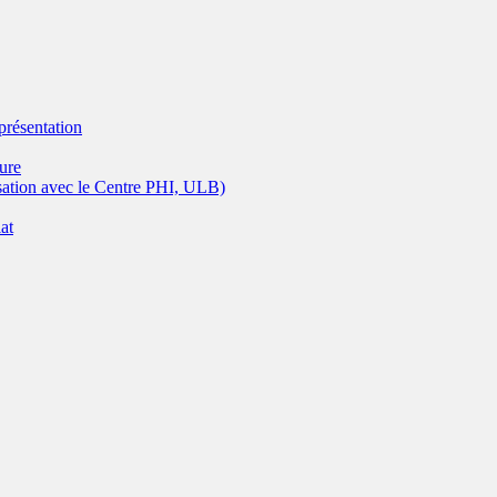
eprésentation
ture
isation avec le Centre PHI, ULB)
at