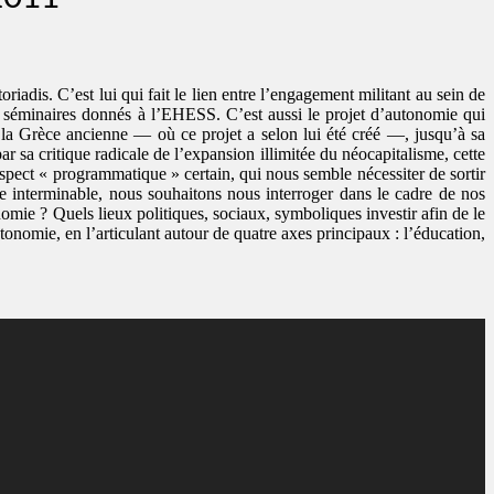
iadis. C’est lui qui fait le lien entre l’engagement militant au sein de
aux séminaires donnés à l’EHESS. C’est aussi le projet d’autonomie qui
e la Grèce ancienne — où ce projet a selon lui été créé —, jusqu’à sa
r sa critique radicale de l’expansion illimitée du néocapitalisme, cette
aspect « programmatique » certain, qui nous semble nécessiter de sortir
e interminable, nous souhaitons nous interroger dans le cadre de nos
omie ? Quels lieux politiques, sociaux, symboliques investir afin de le
onomie, en l’articulant autour de quatre axes principaux : l’éducation,