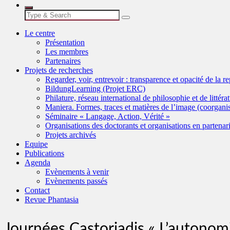
Le centre
Présentation
Les membres
Partenaires
Projets de recherches
Regarder, voir, entrevoir : transparence et opacité de la r
BildungLearning (Projet ERC)
Philature, réseau international de philosophie et de littéra
Maniera. Formes, traces et matières de l’image (coorgan
Séminaire « Langage, Action, Vérité »
Organisations des doctorants et organisations en partenari
Projets archivés
Equipe
Publications
Agenda
Evènements à venir
Evènements passés
Contact
Revue Phantasia
Journées Castoriadis « L’autonomi