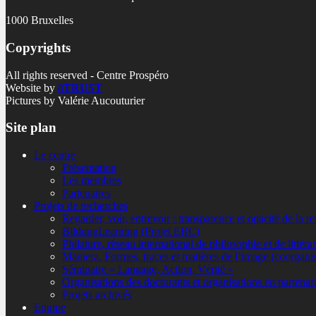
1000 Bruxelles
Copyrights
All rights reserved - Centre Prospéro
Website by
8
TRUST
Pictures by Valérie Aucouturier
Site plan
Le centre
Présentation
Les membres
Partenaires
Projets de recherches
Regarder, voir, entrevoir : transparence et opacité de la r
BildungLearning (Projet ERC)
Philature, réseau international de philosophie et de littéra
Maniera. Formes, traces et matières de l’image (coorgan
Séminaire « Langage, Action, Vérité »
Organisations des doctorants et organisations en partenari
Projets archivés
Equipe